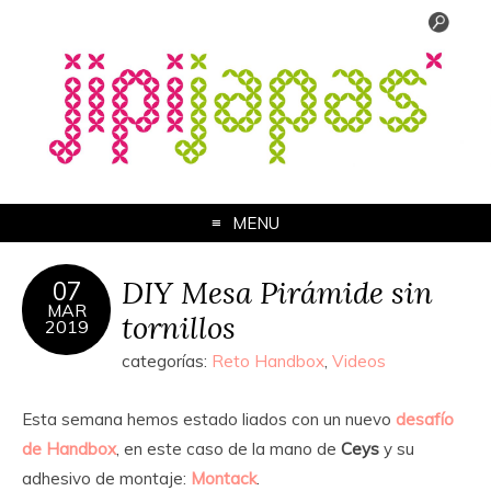
MENU
DIY Mesa Pirámide sin
07
MAR
tornillos
2019
categorías:
Reto Handbox
,
Videos
Esta semana hemos estado liados con un nuevo
desafío
de Handbox
, en este caso de la mano de
Ceys
y su
adhesivo de montaje:
Montack
.