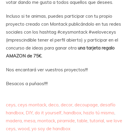
votar dando me gusta a todos aquellos que desees.
Incluso si te animas, puedes participar con tu propio
proyecto creado con Montack publicándolo en tus redes
sociales con los hashtag #ceysmontack #weloveceys
(imprescindible tener el perfil abierto) y participar en el
concurso de ideas para ganar otra
una tarjeta regalo
AMAZON de 75€.
Nos encantará ver vuestros proyectos!!!
Besacos a puñaos!!!!
ceys
,
ceys montack
,
deco
,
decor
,
decoupage
,
desafío
handbox
,
DIY
,
do it yourself
,
handbox
,
hazlo tú mismo
,
madera
,
mesa
,
montack
,
piramide
,
table
,
tutorial
,
we love
ceys
,
wood
,
yo soy de handbox