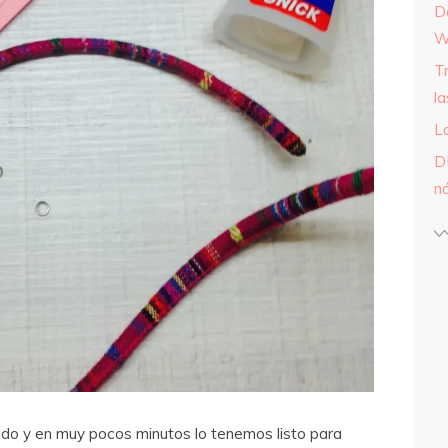
D
W
T
l
L
D
n
ido y en muy pocos minutos lo tenemos listo para