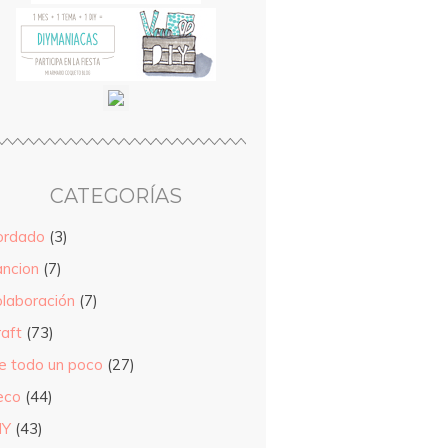
CATEGORÍAS
ordado
(3)
ancion
(7)
olaboración
(7)
raft
(73)
e todo un poco
(27)
eco
(44)
IY
(43)