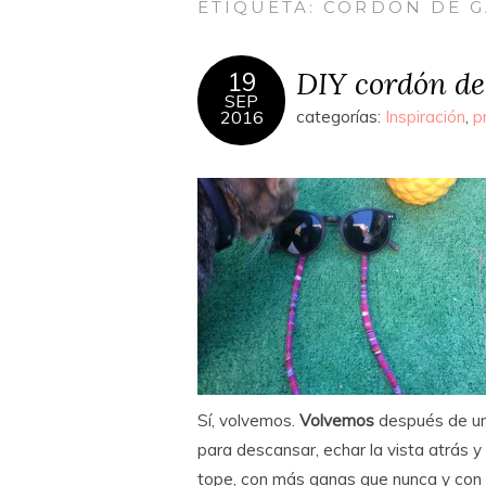
ETIQUETA:
CORDON DE G
DIY cordón de
19
SEP
2016
categorías:
Inspiración
,
p
Sí, volvemos.
Volvemos
después de un
para descansar, echar la vista atrás y
tope, con más ganas que nunca y con 