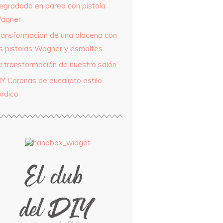
egradado en pared con pistola
agner
ransformación de una alacena con
as pistolas Wagner y esmaltes
a transformación de nuestro salón
IY Coronas de eucalipto estilo
órdico