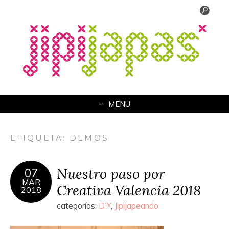
MENU
ETIQUETA:
DEMOS
Nuestro paso por
07
MAR
Creativa Valencia 2018
2018
categorías:
DIY
,
Jipijapeando